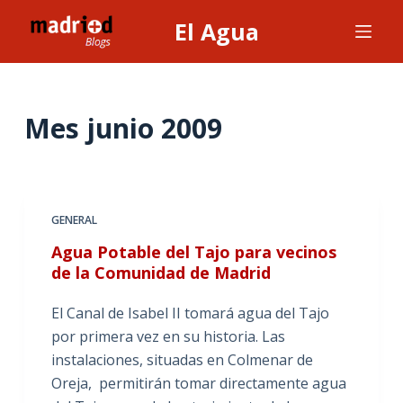
S
El Agua
a
l
t
a
Mes
junio 2009
r
a
l
c
GENERAL
o
Agua Potable del Tajo para vecinos
n
de la Comunidad de Madrid
t
e
El Canal de Isabel II tomará agua del Tajo
n
por primera vez en su historia. Las
i
instalaciones, situadas en Colmenar de
d
Oreja, permitirán tomar directamente agua
o