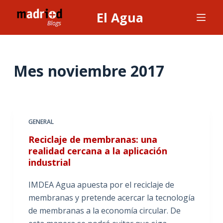
S
El Agua
a
l
t
a
Mes
noviembre 2017
r
a
l
c
GENERAL
o
Reciclaje de membranas: una
n
realidad cercana a la aplicación
t
industrial
e
n
IMDEA Agua apuesta por el reciclaje de
i
membranas y pretende acercar la tecnología
d
de membranas a la economía circular. De
o