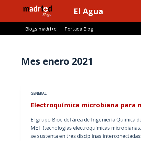
S
El Agua
a
l
Blogs madri+d
Portada Blog
t
a
r
a
Mes
enero 2021
l
c
o
n
GENERAL
t
Electroquímica microbiana para 
e
n
El grupo Bioe del área de Ingeniería Química de
i
MET (tecnologías electroquímicas microbianas, 
d
se sustenta en tres disciplinas interconectadas:
o