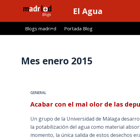
S
El Agua
a
l
Blogs madri+d
Portada Blog
t
a
r
a
Mes
enero 2015
l
c
o
n
GENERAL
t
Acabar con el mal olor de las de
e
n
Un grupo de la Universidad de Málaga desarroll
i
la potabilización del agua como material abso
d
momento, la única salida de estos desechos er
o