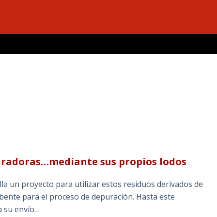
puradoras…mediante sus propios lodos
a un proyecto para utilizar estos residuos derivados de
rbente para el proceso de depuración. Hasta este
a su envío…