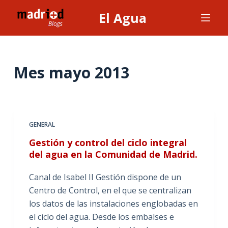
S
El Agua
a
l
t
a
Mes
mayo 2013
r
a
l
c
GENERAL
o
Gestión y control del ciclo integral
n
del agua en la Comunidad de Madrid.
t
e
Canal de Isabel II Gestión dispone de un
n
Centro de Control, en el que se centralizan
i
los datos de las instalaciones englobadas en
d
el ciclo del agua. Desde los embalses e
o