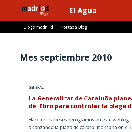
S
El Agua
a
l
Blogs madri+d
Portada Blog
t
a
r
a
Mes
septiembre 2010
l
c
o
n
GENERAL
t
La Generalitat de Cataluña plane
e
del Ebro para controlar la plaga
n
i
Hace unos meses recogíamos en este weblog l
d
alcanzando la plaga de caracol manzana en el De
o