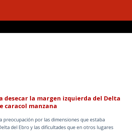
a desecar la margen izquierda del Delta
 de caracol manzana
a preocupación por las dimensiones que estaba
lta del Ebro y las dificultades que en otros lugares