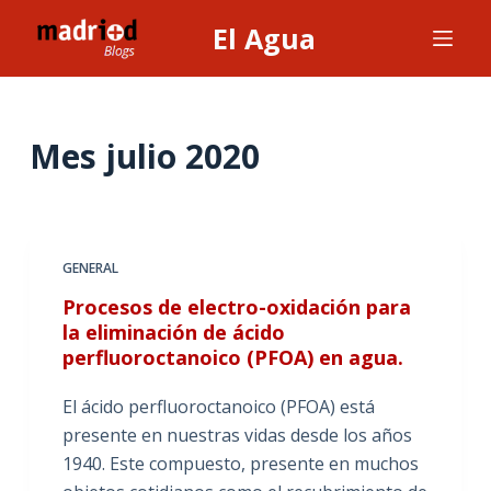
S
El Agua
a
l
t
a
Mes
julio 2020
r
a
l
c
GENERAL
o
Procesos de electro-oxidación para
n
la eliminación de ácido
t
perfluoroctanoico (PFOA) en agua.
e
n
El ácido perfluoroctanoico (PFOA) está
i
presente en nuestras vidas desde los años
d
1940. Este compuesto, presente en muchos
o