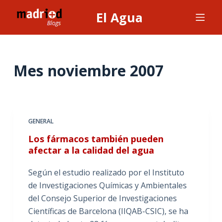
S
El Agua
a
l
t
a
Mes
noviembre 2007
r
a
l
c
GENERAL
o
Los fármacos también pueden
n
afectar a la calidad del agua
t
e
Según el estudio realizado por el Instituto
n
de Investigaciones Químicas y Ambientales
i
del Consejo Superior de Investigaciones
d
Científicas de Barcelona (IIQAB-CSIC), se ha
o