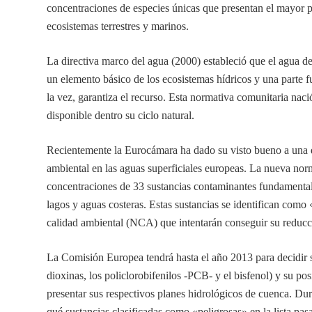
concentraciones de especies únicas que presentan el mayor po
ecosistemas terrestres y marinos.
La directiva marco del agua (2000) estableció que el agua 
un elemento básico de los ecosistemas hídricos y una parte 
la vez, garantiza el recurso. Esta normativa comunitaria nac
disponible dentro su ciclo natural.
Recientemente la Eurocámara ha dado su visto bueno a una di
ambiental en las aguas superficiales europeas. La nueva norma
concentraciones de 33 sustancias contaminantes fundamental
lagos y aguas costeras. Estas sustancias se identifican como 
calidad ambiental (NCA) que intentarán conseguir su reducc
La Comisión Europea tendrá hasta el año 2013 para decidir si 
dioxinas, los policlorobifenilos -PCB- y el bisfenol) y su p
presentar sus respectivos planes hidrológicos de cuenca. Dur
qué sustancias clasificadas como «peligrosas» en la lista pasa