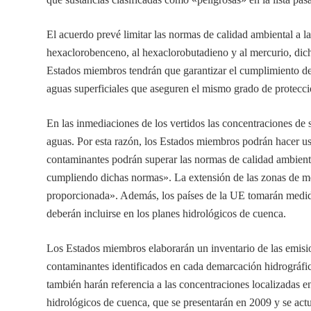
El acuerdo prevé limitar las normas de calidad ambiental a las
hexaclorobenceno, al hexaclorobutadieno y al mercurio, dich
Estados miembros tendrán que garantizar el cumplimiento de es
aguas superficiales que aseguren el mismo grado de protecci
En las inmediaciones de los vertidos las concentraciones de s
aguas. Por esta razón, los Estados miembros podrán hacer u
contaminantes podrán superar las normas de calidad ambiental
cumpliendo dichas normas». La extensión de las zonas de mez
proporcionada». Además, los países de la UE tomarán medidas
deberán incluirse en los planes hidrológicos de cuenca.
Los Estados miembros elaborarán un inventario de las emisione
contaminantes identificados en cada demarcación hidrográf
también harán referencia a las concentraciones localizadas en
hidrológicos de cuenca, que se presentarán en 2009 y se act