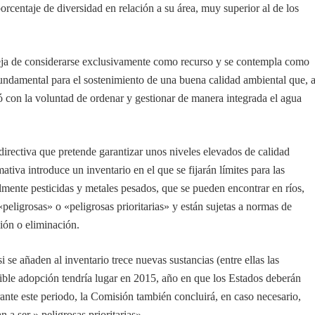
rcentaje de diversidad en relación a su área, muy superior al de los
deja de considerarse exclusivamente como recurso y se contempla como
fundamental para el sostenimiento de una buena calidad ambiental que, 
ió con la voluntad de ordenar y gestionar de manera integrada el agua
rectiva que pretende garantizar unos niveles elevados de calidad
tiva introduce un inventario en el que se fijarán límites para las
mente pesticidas y metales pesados, que se pueden encontrar en ríos,
«peligrosas» o «peligrosas prioritarias» y están sujetas a normas de
ión o eliminación.
se añaden al inventario trece nuevas sustancias (entre ellas las
osible adopción tendría lugar en 2015, año en que los Estados deberán
ante este periodo, la Comisión también concluirá, en caso necesario,
n a ser » peligrosas prioritarias»