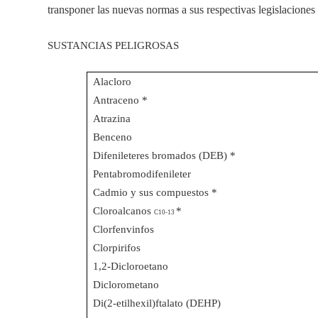
transponer las nuevas normas a sus respectivas legislaciones
SUSTANCIAS PELIGROSAS
Alacloro
Antraceno *
Atrazina
Benceno
Difenileteres bromados (DEB) *
Pentabromodifenileter
Cadmio y sus compuestos *
Cloroalcanos
*
C10-13
Clorfenvinfos
Clorpirifos
1,2-Dicloroetano
Diclorometano
Di(2-etilhexil)ftalato (DEHP)