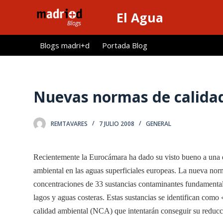
S
El Agua
a
l
Blogs madri+d
Portada Blog
t
a
r
a
Nuevas normas de calidad 
l
c
REMTAVARES
7 JULIO 2008
GENERAL
o
n
t
Recientemente la Eurocámara ha dado su visto bueno a una di
e
ambiental en las aguas superficiales europeas. La nueva norma
n
concentraciones de 33 sustancias contaminantes fundamental
i
lagos y aguas costeras. Estas sustancias se identifican como 
d
calidad ambiental (NCA) que intentarán conseguir su reducc
o