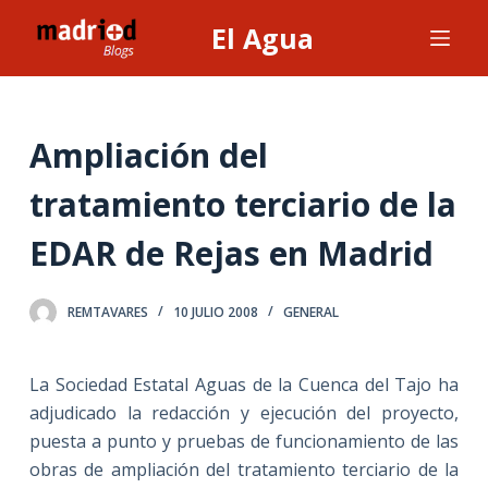
S
El Agua
a
l
t
a
Ampliación del
r
tratamiento terciario de la
a
l
EDAR de Rejas en Madrid
c
o
n
REMTAVARES
10 JULIO 2008
GENERAL
t
e
La Sociedad Estatal Aguas
de la Cuenca del Tajo ha
n
adjudicado la redacción y ejecución del proyecto,
i
puesta a punto y pruebas de funcionamiento de las
d
obras de ampliación del tratamiento terciario de la
o