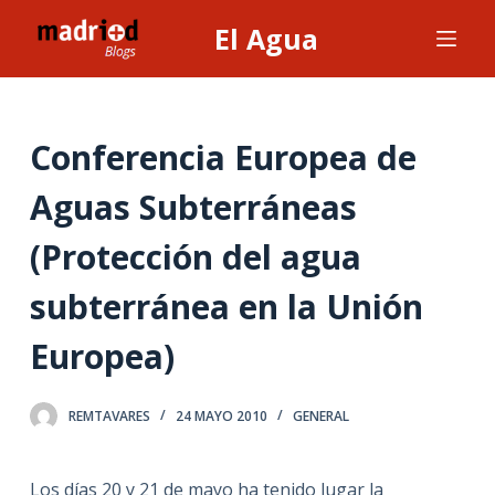
S
El Agua
a
l
t
a
Conferencia Europea de
r
Aguas Subterráneas
a
l
(Protección del agua
c
o
subterránea en la Unión
n
t
Europea)
e
n
REMTAVARES
24 MAYO 2010
GENERAL
i
d
o
Los días 20 y 21 de mayo ha tenido lugar la