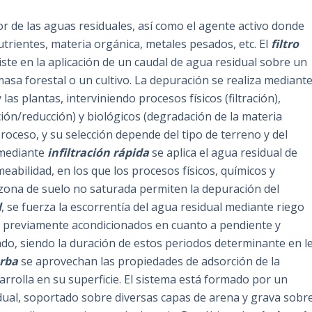
or de las aguas residuales, así como el agente activo donde
trientes, materia orgánica, metales pesados, etc. El
filtro
iste en la aplicación de un caudal de agua residual sobre un
a forestal o un cultivo. La depuración se realiza mediant
las plantas, interviniendo procesos físicos (filtración),
ción/reducción) y biológicos (degradación de la materia
proceso, y su selección depende del tipo de terreno y del
 mediante
infiltración rápida
se aplica el agua residual de
abilidad, en los que los procesos físicos, químicos y
a zona de suelo no saturada permiten la depuración del
l
, se fuerza la escorrentía del agua residual mediante riego
os previamente acondicionados en cuanto a pendiente y
ado, siendo la duración de estos periodos determinante en l
urba
se aprovechan las propiedades de adsorción de la
arrolla en su superficie. El sistema está formado por un
sidual, soportado sobre diversas capas de arena y grava sobr