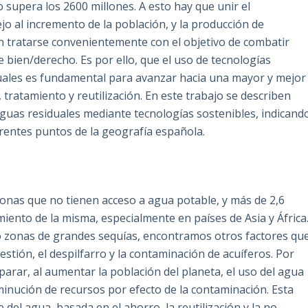
supera los 2600 millones. A esto hay que unir el
o al incremento de la población, y la producción de
 tratarse convenientemente con el objetivo de combatir
bien/derecho. Es por ello, que el uso de tecnologías
duales es fundamental para avanzar hacia una mayor y mejor
 tratamiento y reutilización. En este trabajo se describen
 aguas residuales mediante tecnologías sostenibles, indicand
rentes puntos de la geografía española.
rsonas que no tienen acceso a agua potable, y más de 2,6
iento de la misma, especialmente en países de Asia y África
zonas de grandes sequías, encontramos otros factores qu
stión, el despilfarro y la contaminación de acuíferos. Por
arar, al aumentar la población del planeta, el uso del agua
minución de recursos por efecto de la contaminación. Esta
del agua, basada en el ahorro, la reutilización y la no