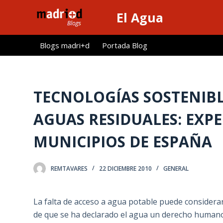
S
El Agua
a
l
Blogs madri+d
Portada Blog
t
a
r
a
TECNOLOGÍAS SOSTENIBL
l
AGUAS RESIDUALES: EXP
c
o
MUNICIPIOS DE ESPAÑA
n
t
e
REMTAVARES
22 DICIEMBRE 2010
GENERAL
n
i
La falta de acceso a agua potable puede considera
d
de que se ha declarado el agua un derecho human
o