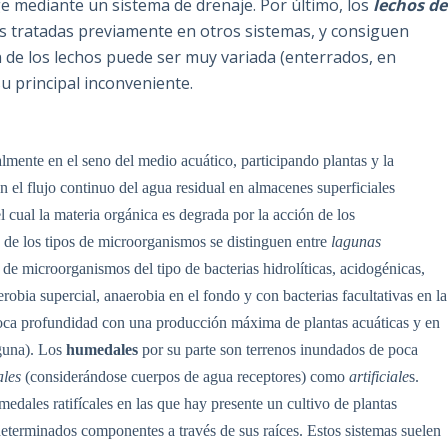
ge mediante un sistema de drenaje. Por último, los
lechos de
 tratadas previamente en otros sistemas, y consiguen
 de los lechos puede ser muy variada (enterrados, en
su principal inconveniente.
almente en el seno del medio acuático, participando plantas y la
n el flujo continuo del agua residual en almacenes superficiales
l cual la materia orgánica es degrada por la acción de los
 de los tipos de microorganismos se distinguen entre
lagunas
de microorganismos del tipo de bacterias hidrolíticas, acidogénicas,
robia supercial, anaerobia en el fondo y con bacterias facultativas en la
oca profundidad con una producción máxima de plantas acuáticas y en
aguna). Los
humedales
por su parte son terrenos inundados de poca
ales
(considerándose cuerpos de agua receptores) como
artificiale
s.
medales ratifícales en las que hay presente un cultivo de plantas
 determinados componentes a través de sus raíces. Estos sistemas suelen