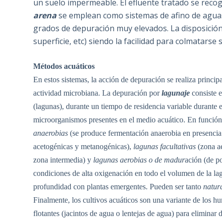
un suelo impermeable. El efluente tratado se reco
arena
se emplean como sistemas de afino de aguas
grados de depuración muy elevados. La disposición
superficie, etc) siendo la facilidad para colmatarse 
Métodos acuáticos
En estos sistemas, la acción de depuración se realiza princip
actividad microbiana. La depuración por
lagunaje
consiste e
(lagunas), durante un tiempo de residencia variable durante e
microorganismos presentes en el medio acuático. En función
anaerobias
(se produce fermentación anaerobia en presencia 
acetogénicas y metanogénicas),
lagunas facultativas
(zona ae
zona intermedia) y
lagunas aerobias o de madur
ación (de p
condiciones de alta oxigenación en todo el volumen de la l
profundidad con plantas emergentes. Pueden ser tanto
natur
Finalmente, los cultivos acuáticos son una variante de los hu
flotantes (jacintos de agua o lentejas de agua) para eliminar