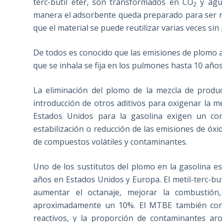
terc-butil eter, son transformados en CO
y agua
2
manera el adsorbente queda preparado para ser re
que el material se puede reutilizar varias veces sin p
De todos es conocido que las emisiones de plomo a
que se inhala se fija en los pulmones hasta 10 año
La eliminación del plomo de la mezcla de produc
introducción de otros aditivos para oxigenar la me
Estados Unidos para la gasolina exigen un c
estabilización o reducción de las emisiones de óxi
de compuestos volátiles y contaminantes.
Uno de los sustitutos del plomo en la gasolina es
años en Estados Unidos y Europa. El metil-terc-buti
aumentar el octanaje, mejorar la combustió
aproximadamente un 10%. El MTBE también cont
reactivos, y la proporción de contaminantes aro