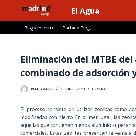
S
El Agua
a
l
Blogs madri+d
Portada Blog
t
a
r
a
Eliminación del MTBE del
l
combinado de adsorción y
c
o
n
REMTAVARES
18 JUNIO 2013
GENERAL
t
e
El proceso consiste en utilizar zeolitas como ad
n
modificados con hierro. En primer lugar, las ze
i
aquellas que contienen menos aluminio superando 
d
comerciales. Estas zeolitas presentan la ventaja
o