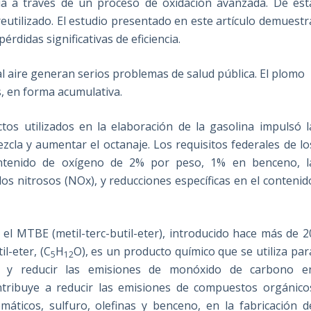
 a través de un proceso de oxidación avanzada. De est
utilizado. El estudio presentado en este artículo demuestr
érdidas significativas de eficiencia.
l aire generan serios problemas de salud pública. El plomo
s, en forma acumulativa.
tos utilizados en la elaboración de la gasolina impulsó l
zcla y aumentar el octanaje. Los requisitos federales de lo
ontenido de oxígeno de 2% por peso, 1% en benceno, l
dos nitrosos (NOx), y reducciones específicas en el contenid
 el MTBE (metil-terc-butil-eter), introducido hace más de 2
l-eter, (C
H
O), es un producto químico que se utiliza par
5
12
n, y reducir las emisiones de monóxido de carbono e
ribuye a reducir las emisiones de compuestos orgánico
máticos, sulfuro, olefinas y benceno, en la fabricación d