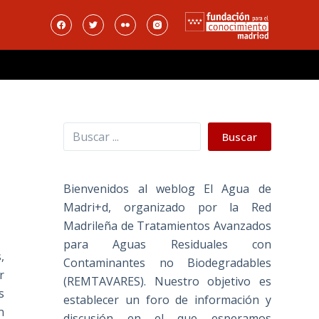
Buscar
Buscar
Bienvenidos al weblog El Agua de
Madri+d, organizado por la Red
Madrileña de Tratamientos Avanzados
para Aguas Residuales con
,
Contaminantes no Biodegradables
r
(REMTAVARES). Nuestro objetivo es
s
establecer un foro de información y
n
discusión en el que esperamos