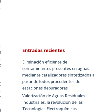
a
a
a
Entradas recientes
s
a
Eliminación eficiente de
o
contaminantes presentes en aguas
mediante catalizadores sintetizados a
partir de lodos procedentes de
0
estaciones depuradoras
a
Valorización de Aguas Residuales
n
Industriales, la revolución de las
s
Tecnologías Electroquímicas
e