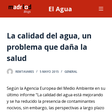
S
El Agua
a
l
t
a
La calidad del agua, un
r
problema que daña la
a
l
salud
c
o
n
REMTAVARES
5 MAYO 2015
GENERAL
t
e
Según la Agencia Europea del Medio Ambiente en su
n
último informe “La calidad del agua está mejorando
i
y se ha reducido la presencia de contaminantes
d
nocivos, sin embargo, las perspectivas a largo plazo
o