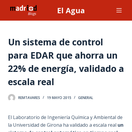
S
El Agua
a
l
t
a
Un sistema de control
r
para EDAR que ahorra un
a
l
22% de energía, validado a
c
o
escala real
n
t
REMTAVARES
19 MAYO 2015
GENERAL
e
n
i
El Laboratorio de Ingeniería Química y Ambiental de
d
la Universidad de Girona ha validado a escala real
un
o