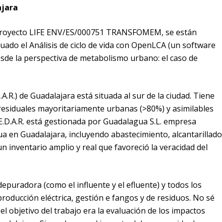
ajara
l proyecto LIFE ENV/ES/000751 TRANSFOMEM, se están
luado el Análisis de ciclo de vida con OpenLCA (un software
esde la perspectiva de metabolismo urbano: el caso de
A.R.) de Guadalajara está situada al sur de la ciudad. Tiene
 residuales mayoritariamente urbanas (>80%) y asimilables
a E.D.A.R. está gestionada por Guadalagua S.L. empresa
gua en Guadalajara, incluyendo abastecimiento, alcantarillad
un inventario amplio y real que favoreció la veracidad del
 depuradora (como el influente y el efluente) y todos los
producción eléctrica, gestión e fangos y de residuos. No sé
el objetivo del trabajo era la evaluación de los impactos