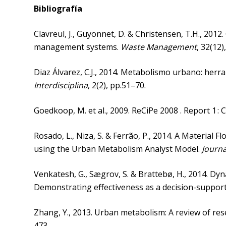
Bibliografía
Clavreul, J., Guyonnet, D. & Christensen, T.H., 201
management systems.
Waste Management
, 32(12
Diaz Álvarez, C.J., 2014. Metabolismo urbano: herra
Interdisciplina
, 2(2), pp.51–70.
Goedkoop, M. et al., 2009. ReCiPe 2008 . Report 1 : 
Rosado, L., Niza, S. & Ferrão, P., 2014. A Material
using the Urban Metabolism Analyst Model.
Journa
Venkatesh, G., Sægrov, S. & Brattebø, H., 2014. D
Demonstrating effectiveness as a decision-support
Zhang, Y., 2013. Urban metabolism: A review of r
473.