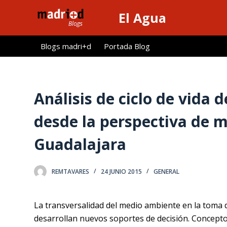
S
El Agua
a
l
Blogs madri+d
Portada Blog
t
a
r
a
Análisis de ciclo de vida
l
desde la perspectiva de m
c
o
Guadalajara
n
t
e
REMTAVARES
24 JUNIO 2015
GENERAL
n
i
La transversalidad del medio ambiente en la toma d
d
desarrollan nuevos soportes de decisión. Concep
o