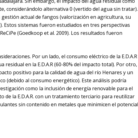
uadalajara. Sin embargo, el impacto del agua residual como
, considerándolo alternativa 0 (vertido del agua sin tratar).
a gestión actual de fangos (valorización en agricultura, su
). Estos sistemas fueron estudiados en tres perspectivas
 ReCiPe
(Goedkoop et al. 2009)
. Los resultados fueron
sideraciones. Por un lado, el consumo eléctrico de la E.D.A.R
 residual en la E.D.A.R (60-80% del impacto total). Por otro,
cto positivo para la calidad de agua del río Henares y un
co (debido al consumo energético). Este análisis podría
vestigación como la inclusión de energía renovable para el
 de la E.D.A.R. con un tratamiento terciario para reutilizar
lantes sin contenido en metales que minimicen el potencia