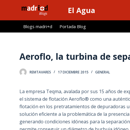
S
El Agua
a
l
Blogs madri+d
Portada Blog
t
a
r
a
Aeroflo, la turbina de sep
l
c
REMTAVARES
17 DICIEMBRE 2015
GENERAL
o
n
t
La empresa Teqma, avalada por sus 15 años de expe
e
el sistema de flotación Aeroflo® como una auténtic
n
flotación en los pretratamientos de depuradoras u
i
solución eficiente a la problemática de la presencia
d
generando condiciones idóneas para la separación d
o
permite conseguir un diámetro de burbuja idóneo p