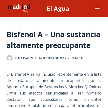
S
El Agua
a
l
t
a
Bisfenol A – Una sustancia
r
altamente preocupante
a
l
c
REMTAVARES
14 SEPTIEMBRE 2017
GENERAL
o
n
El Bisfenol A se ha incluido recientemente en la lista
t
de sustancias altamente preocupantes por la
e
Agencia Europea de Sustancias y Mezclas Químicas.
n
Entre sus efectos perjudiciales al ser humano
i
destacan sus capacidades como disruptor
d
endrocrino. El bisfenol se usa para fabricar plásticos
o