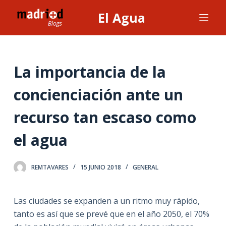
S
El Agua
a
l
t
a
La importancia de la
r
concienciación ante un
a
l
recurso tan escaso como
c
o
el agua
n
t
REMTAVARES
15 JUNIO 2018
GENERAL
e
n
i
Las ciudades se expanden a un ritmo muy rápido,
d
tanto es así que se prevé que en el año 2050, el 70%
o