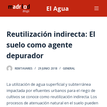
S
El Agua
a
l
t
a
Reutilización indirecta: El
r
suelo como agente
a
l
depurador
c
o
n
REMTAVARES
29 JUNIO 2018
GENERAL
t
e
La utilización de agua superficial y subterránea
n
impactada por efluentes urbanos para el riego de
i
cultivos se conoce como reutilización indirecta. Los
d
procesos de atenuación natural en el suelo pueden
o