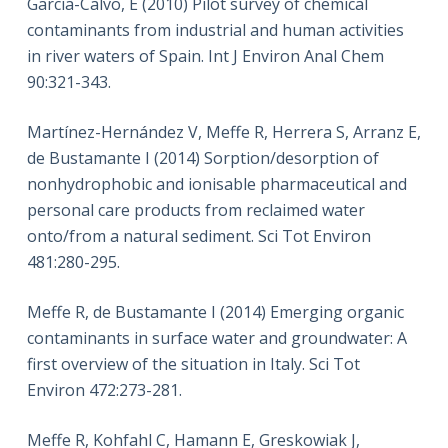
Garcia-Calvo, E (2010) Pilot survey of chemical
contaminants from industrial and human activities
in river waters of Spain. Int J Environ Anal Chem
90:321-343.
Martínez-Hernández V, Meffe R, Herrera S, Arranz E,
de Bustamante I (2014) Sorption/desorption of
nonhydrophobic and ionisable pharmaceutical and
personal care products from reclaimed water
onto/from a natural sediment. Sci Tot Environ
481:280-295.
Meffe R, de Bustamante I (2014) Emerging organic
contaminants in surface water and groundwater: A
first overview of the situation in Italy. Sci Tot
Environ 472:273-281.
Meffe R, Kohfahl C, Hamann E, Greskowiak J,