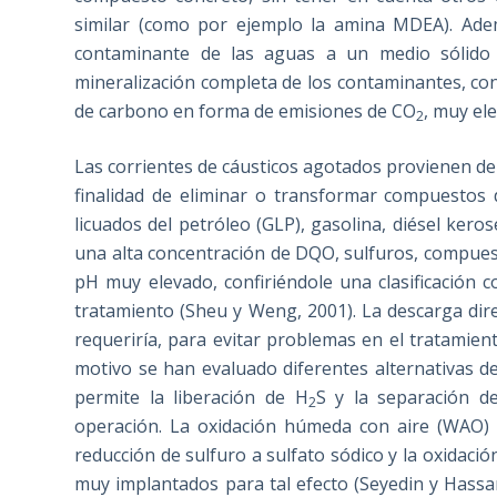
similar (como por ejemplo la amina MDEA). Ade
contaminante de las aguas a un medio sólido 
mineralización completa de los contaminantes, co
de carbono en forma de emisiones de CO
, muy el
2
Las corrientes de cáusticos agotados provienen de
finalidad de eliminar o transformar compuestos 
licuados del petróleo (GLP), gasolina, diésel kero
una alta concentración de DQO, sulfuros, compues
pH muy elevado, confiriéndole una clasificación c
tratamiento (Sheu y Weng, 2001). La descarga dire
requeriría, para evitar problemas en el tratamient
motivo se han evaluado diferentes alternativas d
permite la liberación de H
S y la separación d
2
operación. La oxidación húmeda con aire (WAO) 
reducción de sulfuro a sulfato sódico y la oxidac
muy implantados para tal efecto (Seyedin y Hass