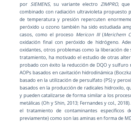
por
SIEMENS
, su variante electro
ZIMPRO
, que
combinado con radiación ultravioleta propuesto 
de temperatura y presión repercuten enormemen
peróxido u ozono también ha sido estudiada ampl
casos, como el proceso
Mericon III
(
Merichem 
oxidación final con peróxido de hidrógeno. Ade
oxidantes, otros problemas como la liberación de s
tratamiento, ha motivado el estudio de otras alte
probado con éxito la reducción de DQO y sulfuro
AOPs basados en cavitación hidrodinámica (Boczkaj 
basado en la utilización de persulfato (PS) y pero
basados en la producción de radicales hidroxilo, q
y pueden catalizarse de forma similar a los proce
metálicas (Oh y Shin, 2013; Fernandes y col., 201
el tratamiento de contaminantes específicos d
previamente) como son las aminas en forma de MDEA (