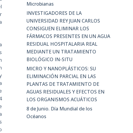
Microbianas
l
INVESTIGADORES DE LA
r
UNIVERSIDAD REY JUAN CARLOS
a
CONSIGUEN ELIMINAR LOS
FÁRMACOS PRESENTES EN UN AGUA
RESIDUAL HOSPITALARIA REAL
a
MEDIANTE UN TRATAMIENTO
s
BIOLÓGICO IN-SITU
n
n
MICRO Y NANOPLÁSTICOS: SU
y
ELIMINACIÓN PARCIAL EN LAS
a
PLANTAS DE TRATAMIENTO DE
e
AGUAS RESIDUALES Y EFECTOS EN
4
LOS ORGANISMOS ACUÁTICOS
e
8 de Junio. Día Mundial de los
a
Océanos
s
o