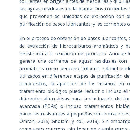
corrientes en origen antes de mezclarlas y diluirla
las aguas residuales de la planta. Dos corrientes
que provienen de unidades de extracción con d
purificación de bases lubricantes, y las corriente
En el proceso de obtención de bases lubricantes, e
de extracción de hidrocarburos aromáticos y na
resistencia a la oxidación del producto. Aunque 
genera una corriente de aguas residuales con 
aromáticos como benceno, tolueno 3,4-metilend
utilizados en diferentes etapas de purificación de
compuestos, la aparición de los mismos en co
tratamiento biológico puede reducir o incluso elim
diferentes alternativas para la eliminación del fu
avanzada (POAs) o incluso tratamientos biológ
bacterias resistentes a pequeñas concentraciones de 
Omran, 2015; Gholami y col., 2018). Sin embarg
compuesto concreto, sin tener en cuenta otros 