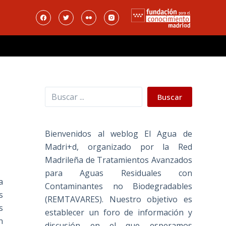
Buscar
Buscar
Bienvenidos al weblog El Agua de
Madri+d, organizado por la Red
Madrileña de Tratamientos Avanzados
para Aguas Residuales con
a
Contaminantes no Biodegradables
s
(REMTAVARES). Nuestro objetivo es
s
establecer un foro de información y
n
discusión en el que esperamos