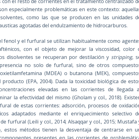
s con el resto de corrientes en el tratamiento centralizado d
 son especialmente problemáticas en este contexto: aquella
isolventes, como las que se producen en las unidades d
s causticas agotadas del endulzamiento de hidrocarburos.
l fenol y el furfural se utilizan habitualmente como agente
fténicos, con el objeto de mejorar la viscosidad, color 
los disolventes se recuperan por destilación y
stripping
, s
presencia no solo de furfural, sino de otros compuesto
ioxietilamfetamina (MDEA) o butanona (MEK), compuesto
l producto (EPA, 2004). Dada la toxicidad biológica de esto
ncentraciones elevadas en las corrientes de llegada a
inar la efectividad del mismo (Gholam y col., 2018). Existe
rfural de estas corrientes: adsorción, procesos de oxidació
icos adaptados mediante el enriquecimiento selectivo d
furfural (Leili y col., 2014; Alsaqqar y col., 2015; Mustafa 
o, estos métodos tienen la desventaja de centrarse en u
componentes presentes en las corrientes de problemátic