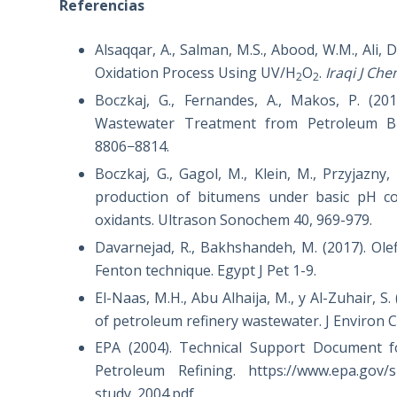
Referencias
Alsaqqar, A., Salman, M.S., Abood, W.M., Ali,
Oxidation Process Using UV/H
O
.
Iraqi J Ch
2
2
Boczkaj, G., Fernandes, A., Makos, P. (20
Wastewater Treatment from Petroleum B
8806−8814.
Boczkaj, G., Gagol, M., Klein, M., Przyjazny
production of bitumens under basic pH con
oxidants. Ultrason Sonochem 40, 969-979.
Davarnejad, R., Bakhshandeh, M. (2017). Ole
Fenton technique. Egypt J Pet 1-9.
El-Naas, M.H., Abu Alhaija, M., y Al-Zuhair, S
of petroleum refinery wastewater. J Environ 
EPA (2004). Technical Support Document fo
Petroleum Refining. https://www.epa.gov/si
study_2004.pdf