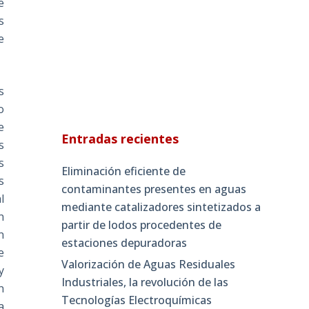
e
s
e
s
o
e
Entradas recientes
s
s
Eliminación eficiente de
s
contaminantes presentes en aguas
l
mediante catalizadores sintetizados a
n
partir de lodos procedentes de
n
estaciones depuradoras
e
Valorización de Aguas Residuales
y
Industriales, la revolución de las
n
Tecnologías Electroquímicas
a