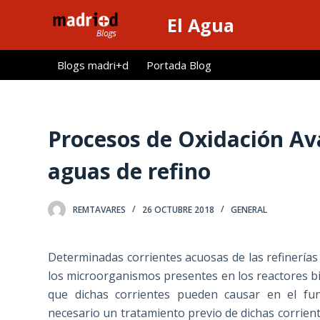
S
El Agua
a
l
Blogs madri+d
Portada Blog
t
a
r
a
Procesos de Oxidación Av
l
aguas de refino
c
o
n
REMTAVARES
26 OCTUBRE 2018
GENERAL
t
e
Determinadas corrientes acuosas de las refinerías
n
los microorganismos presentes en los reactores bi
i
que dichas corrientes pueden causar en el fun
d
necesario un tratamiento previo de dichas corriente
o