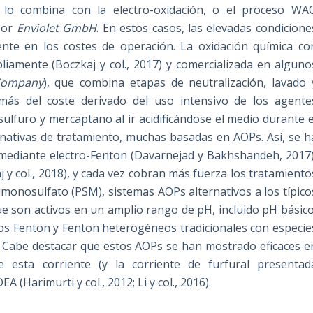
 lo combina con la electro-oxidación, o el proceso WA
por
Enviolet GmbH
. En estos casos, las elevadas condicione
te en los costes de operación. La oxidación química co
iamente (Boczkaj y col., 2017) y comercializada en alguno
Company
), que combina etapas de neutralización, lavado 
más del coste derivado del uso intensivo de los agente
ulfuro y mercaptano al ir acidificándose el medio durante e
rnativas de tratamiento, muchas basadas en AOPs. Así, se h
 mediante electro-Fenton (Davarnejad y Bakhshandeh, 2017)
y col., 2018), y cada vez cobran más fuerza los tratamiento
ximonosulfato (PSM), sistemas AOPs alternativos a los típico
ue son activos en un amplio rango de pH, incluido pH básico
sos Fenton y Fenton heterogéneos tradicionales con especie
8). Cabe destacar que estos AOPs se han mostrado eficaces e
e esta corriente (y la corriente de furfural presentad
Harimurti y col., 2012; Li y col., 2016).