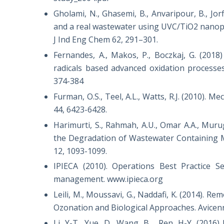
Gholami, N., Ghasemi, B., Anvaripour, B., Jor
and a real wastewater using UVC/TiO2 nanopar
J Ind Eng Chem 62, 291–301.
Fernandes, A., Makos, P., Boczkaj, G. (2018
radicals based advanced oxidation processe
374-384
Furman, O.S., Teel, A.L., Watts, R.J. (2010). 
44, 6423-6428.
Harimurti, S., Rahmah, A.U., Omar A.A., Mur
the Degradation of Wastewater Containing M
12, 1093-1099.
IPIECA (2010). Operations Best Practice S
management. www.ipieca.org
Leili, M., Moussavi, G., Naddafi, K. (2014). 
Ozonation and Biological Approaches. Avicenn
Li, Y-T., Yue, D., Wang, B., Ren, H-Y. (201