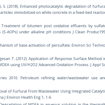
fi, S. (2018). Enhanced photocatalytic degradation of furfura
ticles immobilized on white concrete in a fixed-bed reactor
) Treatment of bitumen post oxidative effluents by sulfat
s (S-AOPs) under alkaline pH conditions J Clean Produc195
Mechanism of base activation of persulfate. Environ Sci Techno
ugesan T. (2012). Application of Response Surface Method i
DEA using UV/H2O2 Advanced Oxidation Process. J Appl Sc
eries 2010. Petroleum refining water/wastewater use an
Removal of Furfural From Wastewater Using Integrated Catalyti
a J Environ Health Eng 1, 1-6.
6) Degradation of MDEA in aqueous solution in the thermall