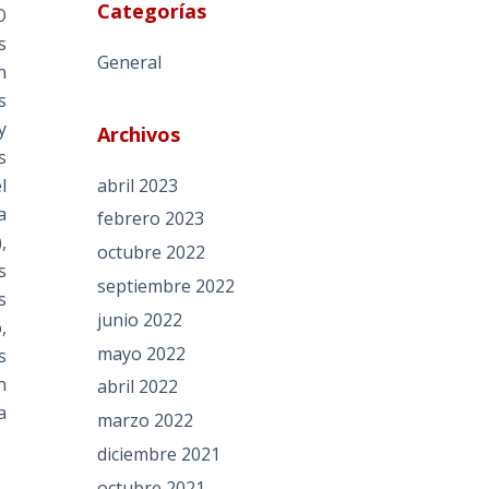
Categorías
O
s
General
n
s
y
Archivos
s
abril 2023
l
a
febrero 2023
,
octubre 2022
s
septiembre 2022
s
junio 2022
,
mayo 2022
s
n
abril 2022
a
marzo 2022
diciembre 2021
octubre 2021