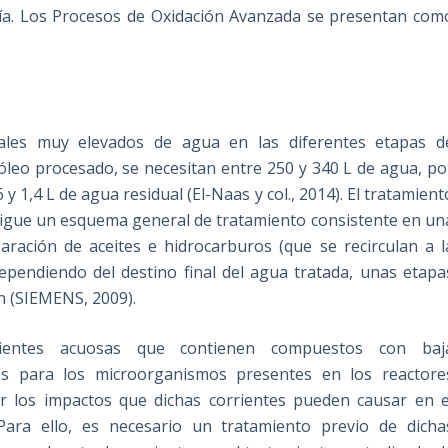
ría. Los Procesos de Oxidación Avanzada se presentan com
ales muy elevados de agua en las diferentes etapas d
róleo procesado, se necesitan entre 250 y 340 L de agua, po
 y 1,4 L de agua residual (El-Naas y col., 2014). El tratamient
 sigue un esquema general de tratamiento consistente en un
paración de aceites e hidrocarburos (que se recirculan a l
dependiendo del destino final del agua tratada, unas etapa
ón (SIEMENS, 2009).
rrientes acuosas que contienen compuestos con baj
cos para los microorganismos presentes en los reactore
ar los impactos que dichas corrientes pueden causar en e
Para ello, es necesario un tratamiento previo de dicha