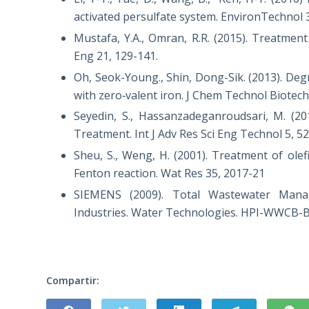
activated persulfate system. EnvironTechnol 
Mustafa, Y.A., Omran, R.R. (2015). Treatme
Eng 21, 129-141.
Oh, Seok-Young., Shin, Dong-Sik. (2013). Deg
with zero‐valent iron. J Chem Technol Biotech
Seyedin, S., Hassanzadeganroudsari, M. (20
Treatment. Int J Adv Res Sci Eng Technol 5, 5
Sheu, S., Weng, H. (2001). Treatment of olef
Fenton reaction. Wat Res 35, 2017-21
SIEMENS (2009). Total Wastewater Mana
Industries. Water Technologies. HPI-WWCB-
Compartir: