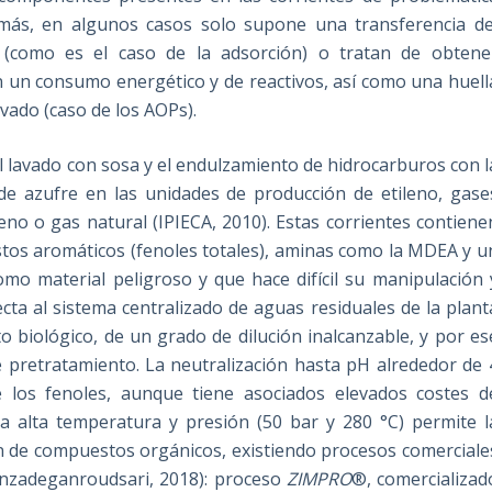
más, en algunos casos solo supone una transferencia de
(como es el caso de la adsorción) o tratan de obtene
n un consumo energético y de reactivos, así como una huell
evado (caso de los AOPs).
l lavado con sosa y el endulzamiento de hidrocarburos con l
de azufre en las unidades de producción de etileno, gase
seno o gas natural (IPIECA, 2010). Estas corrientes contiene
tos aromáticos (fenoles totales), aminas como la MDEA y u
omo material peligroso y que hace difícil su manipulación 
cta al sistema centralizado de aguas residuales de la plant
o biológico, de un grado de dilución inalcanzable, y por es
e pretratamiento. La neutralización hasta pH alrededor de 
e los fenoles, aunque tiene asociados elevados costes d
a alta temperatura y presión (50 bar y 280 °C) permite l
ión de compuestos orgánicos, existiendo procesos comerciale
anzadeganroudsari, 2018): proceso
ZIMPRO
®, comercializad