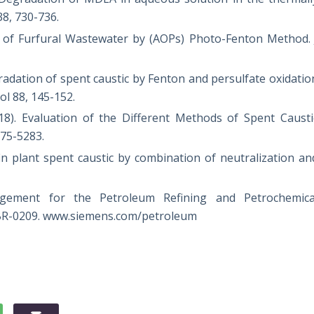
38, 730-736.
nt of Furfural Wastewater by (AOPs) Photo-Fenton Method. 
radation of spent caustic by Fenton and persulfate oxidatio
ol 88, 145-152.
18). Evaluation of the Different Methods of Spent Causti
275-5283.
in plant spent caustic by combination of neutralization an
gement for the Petroleum Refining and Petrochemica
BR-0209. www.siemens.com/petroleum