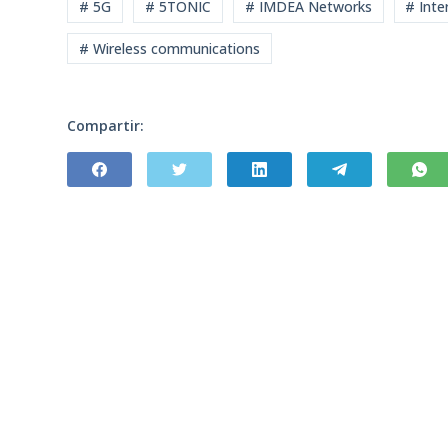
# 5G
# 5TONIC
# IMDEA Networks
# Inte
# Wireless communications
Compartir: