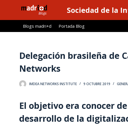
S
Sociedad de la I
a
l
Blogs madri+d
Portada Blog
t
a
r
a
Delegación brasileña de 
l
Networks
c
o
n
IMDEA NETWORKS INSTITUTE
9 OCTUBRE 2019
GENER
t
e
El objetivo era conocer d
n
i
desarrollo de la digitaliz
d
o