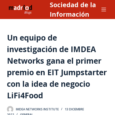
Sociedad de la
S
a
Información
l
t
a
Un equipo de
r
a
investigación de IMDEA
l
Networks gana el primer
c
o
premio en EIT Jumpstarter
n
t
con la idea de negocio
e
n
LiFi4Food
i
d
IMDEA NETWORKS INSTITUTE
13 DICIEMBRE
o
2022
GENERAL