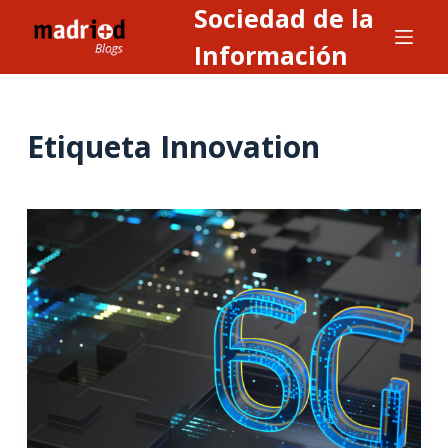
Sociedad de la
S
a
Información
l
t
a
Etiqueta
Innovation
r
a
l
c
o
n
t
e
n
i
d
o