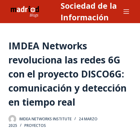
Sociedad de la
S
a
Información
l
t
a
IMDEA Networks
r
a
revoluciona las redes 6G
l
con el proyecto DISCO6G:
c
o
comunicación y detección
n
t
en tiempo real
e
n
IMDEA NETWORKS INSTITUTE
24 MARZO
i
2025
PROYECTOS
d
o