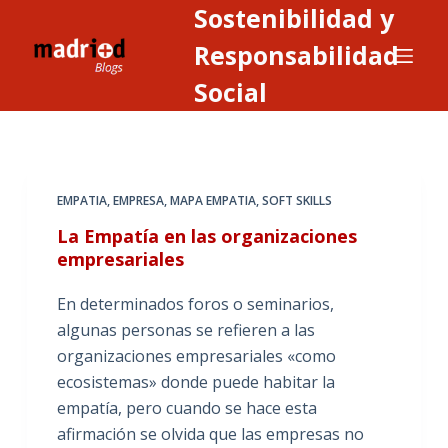
Sostenibilidad y
S
a
Responsabilidad
l
Social
t
a
r
a
EMPATIA
,
EMPRESA
,
MAPA EMPATIA
,
SOFT SKILLS
l
c
La Empatía en las organizaciones
o
empresariales
n
En determinados foros o seminarios,
t
algunas personas se refieren a las
e
organizaciones empresariales «como
n
ecosistemas» donde puede habitar la
i
empatía, pero cuando se hace esta
d
afirmación se olvida que las empresas no
o