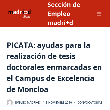
Sección de
S
a
Empleo
l
madri+d
t
a
r
PICATA: ayudas para la
a
l
realización de tesis
c
o
doctorales enmarcadas en
n
t
el Campus de Excelencia
e
de Moncloa
n
i
d
EMPLEO MADRI+D
3 NOVIEMBRE 2010
CONVOCATORIAS
o