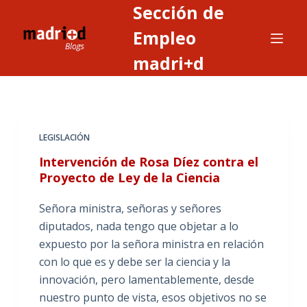
Sección de
S
a
Empleo
l
madri+d
t
a
r
a
LEGISLACIÓN
l
c
Intervención de Rosa Díez contra el
o
Proyecto de Ley de la Ciencia
n
Señora ministra, señoras y señores
t
diputados, nada tengo que objetar a lo
e
expuesto por la señora ministra en relación
n
con lo que es y debe ser la ciencia y la
i
innovación, pero lamentablemente, desde
d
nuestro punto de vista, esos objetivos no se
o