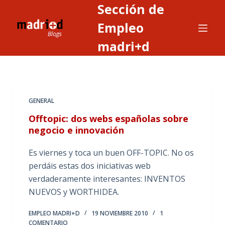
Sección de
S
a
Empleo
l
madri+d
t
a
r
a
GENERAL
l
c
Offtopic: dos webs españolas sobre
o
negocio e innovación
n
Es viernes y toca un buen OFF-TOPIC. No os
t
perdáis estas dos iniciativas web
e
verdaderamente interesantes: INVENTOS
n
NUEVOS y WORTHIDEA.
i
d
EMPLEO MADRI+D
19 NOVIEMBRE 2010
1
o
COMENTARIO