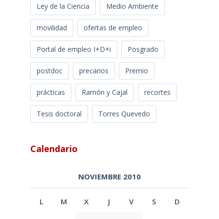
Ley de la Ciencia
Medio Ambiente
movilidad
ofertas de empleo
Portal de empleo I+D+i
Posgrado
postdoc
precarios
Premio
prácticas
Ramón y Cajal
recortes
Tesis doctoral
Torres Quevedo
Calendario
NOVIEMBRE 2010
L
M
X
J
V
S
D