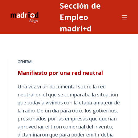
Sección de
S
a
Empleo
l
madri+d
t
a
r
a
GENERAL
l
c
Manifiesto por una red neutral
o
Una vez vi un documental sobre la red
n
neutral en el que se comparaba la situación
t
que todavía vivimos con la etapa amateur de
e
la radio. De un día para otro, los gobiernos,
n
presionados por las empresas que querían
i
aprovechar el tirón comercial del invento,
d
dictaminaron que para poder emitir debía
o