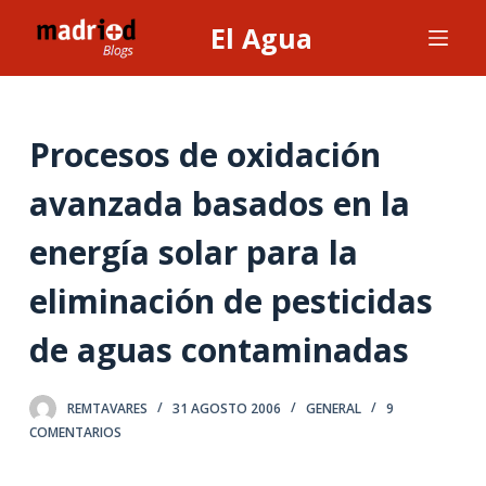
S
El Agua
a
l
t
a
Procesos de oxidación
r
avanzada basados en la
a
l
energía solar para la
c
o
eliminación de pesticidas
n
t
de aguas contaminadas
e
n
REMTAVARES
31 AGOSTO 2006
GENERAL
9
i
COMENTARIOS
d
o