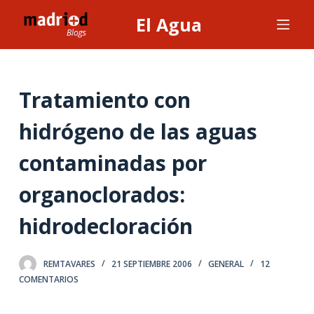
S
El Agua
a
l
t
a
Tratamiento con
r
hidrógeno de las aguas
a
l
contaminadas por
c
o
organoclorados:
n
t
hidrodecloración
e
n
REMTAVARES
21 SEPTIEMBRE 2006
GENERAL
12
i
COMENTARIOS
d
o