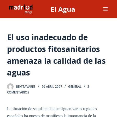
S
El Agua
a
l
t
a
El uso inadecuado de
r
productos fitosanitarios
a
l
amenaza la calidad de las
c
o
aguas
n
t
REMTAVARES
20 ABRIL 2007
GENERAL
3
e
COMENTARIOS
n
i
d
La situación de sequía en la que siguen varias regiones
o
españolas ha puesto de manifiesto la importancia de la