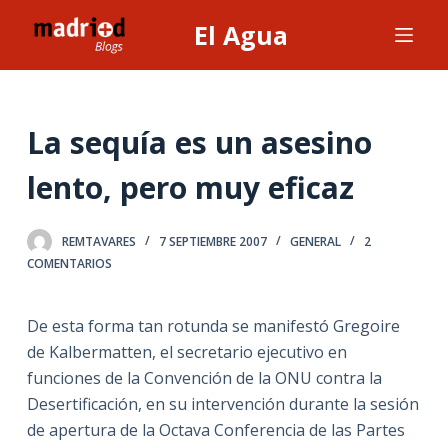
S
El Agua
a
l
t
a
La sequía es un asesino
r
lento, pero muy eficaz
a
l
c
REMTAVARES
7 SEPTIEMBRE 2007
GENERAL
2
o
COMENTARIOS
n
t
De esta forma tan rotunda se manifestó Gregoire
e
de Kalbermatten, el secretario ejecutivo en
n
funciones de la Convención de la ONU contra la
i
Desertificación, en su intervención durante la sesión
d
de apertura de la Octava Conferencia de las Partes
o