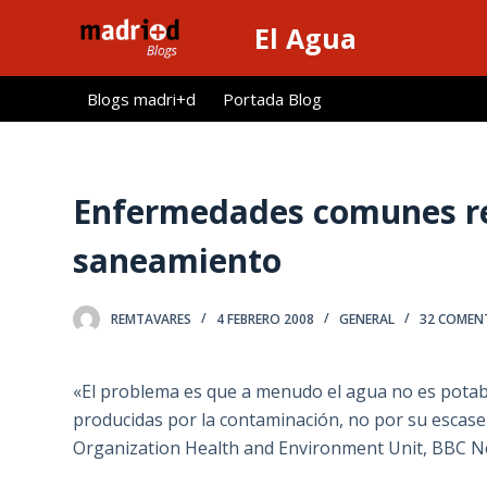
S
El Agua
a
l
Blogs madri+d
Portada Blog
t
a
r
a
Enfermedades comunes rel
l
saneamiento
c
o
n
REMTAVARES
4 FEBRERO 2008
GENERAL
32 COMEN
t
e
«El problema es que a menudo el agua no es potabl
n
producidas por la contaminación, no por su escasez
i
Organization Health and Environment Unit, BBC N
d
o