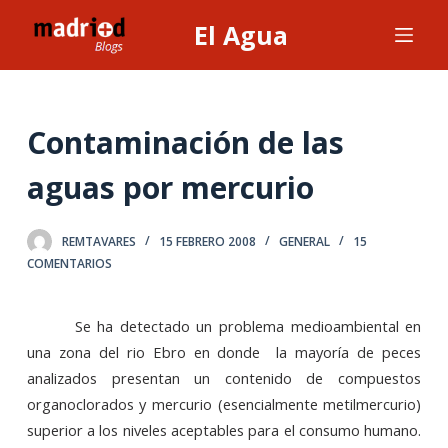
S
El Agua
a
l
t
a
Contaminación de las
r
aguas por mercurio
a
l
c
REMTAVARES
15 FEBRERO 2008
GENERAL
15
o
COMENTARIOS
n
t
Se ha detectado un problema medioambiental en
e
una zona del rio Ebro en donde
la mayoría de peces
n
analizados presentan un contenido de compuestos
i
organoclorados y mercurio (esencialmente metilmercurio)
d
superior a los niveles aceptables para el consumo humano.
o