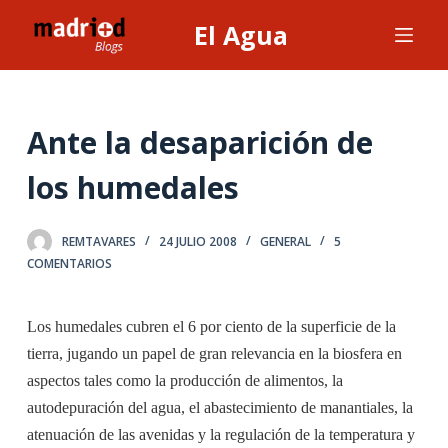
S
El Agua
a
l
t
a
Ante la desaparición de
r
los humedales
a
l
c
REMTAVARES
24 JULIO 2008
GENERAL
5
o
COMENTARIOS
n
t
Los humedales cubren el 6 por ciento de la superficie de la
e
tierra, jugando un papel de gran relevancia en la biosfera en
n
aspectos tales como la producción de alimentos, la
i
autodepuración del agua, el abastecimiento de manantiales, la
d
atenuación de las avenidas y la regulación de la temperatura y
o