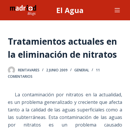
S
El Agua
a
l
t
a
Tratamientos actuales en
r
la eliminación de nitratos
a
l
c
REMTAVARES
2 JUNIO 2009
GENERAL
11
o
COMENTARIOS
n
t
La contaminación por nitratos en la actualidad,
e
es un problema generalizado y creciente que afecta
n
tanto a la calidad de las aguas superficiales como a
i
las subterráneas. Esta contaminación de las aguas
d
por nitratos es un problema causado
o