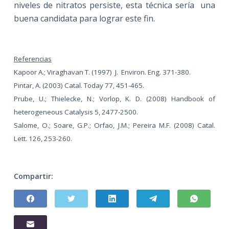
niveles de nitratos persiste, esta técnica sería
una
buena candidata para lograr este fin.
Referencias
Kapoor A.; Viraghavan T. (1997)
J.
Environ. Eng. 371-380.
Pintar, A. (2003) Catal.
Today 77, 451-465.
Prube, U.; Thielecke, N.; Vorlop, K. D. (2008) Handbook of
heterogeneous Catalysis 5, 2477-2500.
Salome, O.; Soare, G.P.; Orfao, J.M.;
Pereira
M.F. (2008) Catal.
Lett. 126, 253-260.
Compartir: