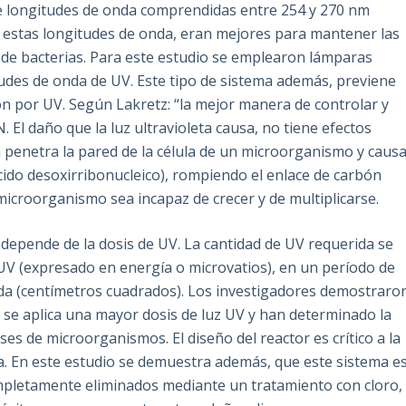
ue longitudes de onda comprendidas entre 254 y 270 nm
 estas longitudes de onda, eran mejores para mantener las
 de bacterias. Para este estudio se emplearon lámparas
tudes de onda de UV. Este tipo de sistema además, previene
ión por UV. Según Lakretz: “la mejor manera de controlar y
l daño que la luz ultravioleta causa, no tiene efectos
ta penetra la pared de la célula de un microorganismo y caus
ido desoxirribonucleico), rompiendo el enlace de carbón
 microorganismo sea incapaz de crecer y de multiplicarse.
 depende de la dosis de UV. La cantidad de UV requerida se
e UV (expresado en energía o microvatios), en un período de
da (centímetros cuadrados). Los investigadores demostraro
se aplica una mayor dosis de luz UV y han determinado la
ses de microorganismos. El diseño del reactor es crítico a la
da. En este estudio se demuestra además, que este sistema e
ompletamente eliminados mediante un tratamiento con cloro,