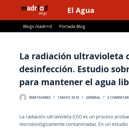
S
El Agua
a
l
Blogs madri+d
Portada Blog
t
a
r
a
La radiación ultraviolet
l
desinfección. Estudio sob
c
o
para mantener el agua li
n
t
e
REMTAVARES
7 MAYO 2010
GENERAL
3 COMENTAR
n
i
La radiación ultravioleta (UV) es un proceso proba
d
microbiológicamente contaminadas. En un estudio e
o