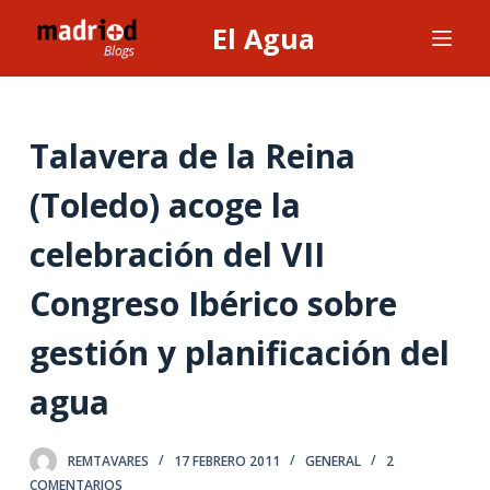
S
El Agua
a
l
t
a
Talavera de la Reina
r
(Toledo) acoge la
a
l
celebración del VII
c
o
Congreso Ibérico sobre
n
t
gestión y planificación del
e
agua
n
i
d
REMTAVARES
17 FEBRERO 2011
GENERAL
2
o
COMENTARIOS