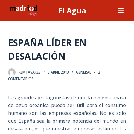
S
El Agua
a
l
t
a
ESPAÑA LÍDER EN
r
DESALACIÓN
a
l
c
REMTAVARES
8 ABRIL 2013
GENERAL
2
o
COMENTARIOS
n
t
Las grandes protagonistas de que la inmensa masa
e
de agua oceánica pueda ser útil para el consumo
n
humano son las empresas españolas. No es solo
i
que España sea la primera potencia del mundo en
d
desalación, es que nuestras empresas están en los
o