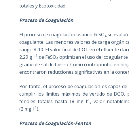
totales y Ecotoxicidad.
Proceso de Coagulación
El proceso de coagulación usando FeSO
se evaluó 
4
coagulante. Las menores valores de carga orgánica s
rango 8-10. El valor final de COT en el efluente clar
-1
2,29 g l
de FeSO
optimizan el uso del coagulante 
4
gramo de sal de hierro. Como contrapunto, en ning
encontraron reducciones significativas en la conce
Por tanto, el proceso de coagulación es capaz de 
cumplir los límites máximos de vertido de DQO, 
-1
fenoles totales hasta 18 mg l
, valor notablem
-1
(2 mg l
).
Proceso de Coagulación-Fenton