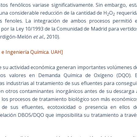
os fenólicos variase significativamente. Sin embargo, est
una considerable reducción de la cantidad de H
O
requerid
2
2
s fenoles. La integración de ambos procesos permitió e
s por la Ley 10/1993 de la Comunidad de Madrid para vertido
 Perdigón-Melón
et al.
, 2010).
 e Ingeniería Química. UAH]
de su actividad económica generan importantes volúmenes d
altos valores en Demanda Química de Oxígeno (DQO). E
tas industrias al tratamiento de sus efluentes para consegui
en otros contaminantes inorgánicos antes de su descarga 
e los procesos de tratamiento biológico son más económico
a de sus efluentes, ecotoxicidad o presencia en ellos d
relación DBO5/DQO que imposibilita su tratamiento a travé