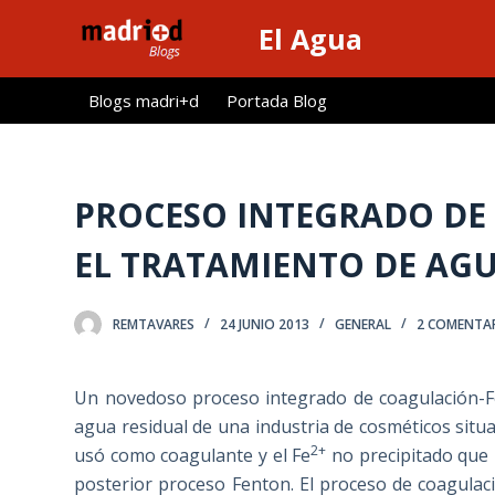
S
El Agua
a
l
Blogs madri+d
Portada Blog
t
a
r
a
PROCESO INTEGRADO DE
l
EL TRATAMIENTO DE AGU
c
o
n
REMTAVARES
24 JUNIO 2013
GENERAL
2 COMENTA
t
e
Un novedoso proceso integrado de coagulación-Fe
n
agua residual de una industria de cosméticos sit
i
2+
usó como coagulante y el Fe
no precipitado que 
d
posterior proceso Fenton. El proceso de coagula
o