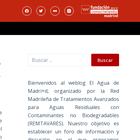
Buscar
A
Buscar
S
Bienvenidos al weblog El Agua de
Madri+d, organizado por la Red
Madrileña de Tratamientos Avanzados
para Aguas Residuales con
e
Contaminantes no Biodegradables
e
(REMTAVARES). Nuestro objetivo es
l
establecer un foro de información y
o
discusión en el que esperamos