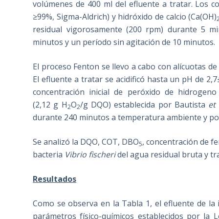
volúmenes de 400 ml del efluente a tratar. Los co
≥99%, Sigma-Aldrich) y hidróxido de calcio (Ca(OH)
residual vigorosamente (200 rpm) durante 5 mi
minutos y un período sin agitación de 10 minutos.
El proceso Fenton se llevo a cabo con alícuotas d
El efluente a tratar se acidificó hasta un pH de 2,
concentración inicial de peróxido de hidrogeno
(2,12 g H
O
/g DQO) establecida por Bautista
et 
2
2
durante 240 minutos a temperatura ambiente y pos
Se analizó la DQO, COT, DBO
, concentración de fe
5
bacteria
Vibrio fischeri
del agua residual bruta y tr
Resultados
Como se observa en la Tabla 1, el efluente de la i
parámetros físico-químicos establecidos por la