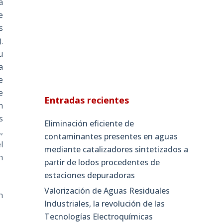
a
e
s
.
u
a
e
e
Entradas recientes
n
s
Eliminación eficiente de
.
,
contaminantes presentes en aguas
l
mediante catalizadores sintetizados a
n
partir de lodos procedentes de
estaciones depuradoras
Valorización de Aguas Residuales
n
Industriales, la revolución de las
Tecnologías Electroquímicas