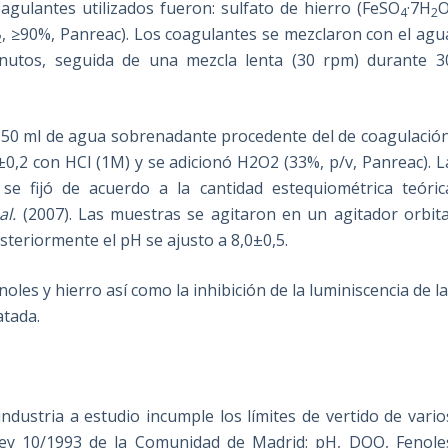
agulantes utilizados fueron: sulfato de hierro (FeSO
·7H
O
4
2
, ≥90%, Panreac). Los coagulantes se mezclaron con el agu
2
nutos, seguida de una mezcla lenta (30 rpm) durante 3
e 50 ml de agua sobrenadante procedente del de coagulación
7±0,2 con HCl (1M) y se adicionó H2O2 (33%, p/v, Panreac). L
 se fijó de acuerdo a la cantidad estequiométrica teóric
al.
(2007). Las muestras se agitaron en un agitador orbita
teriormente el pH se ajusto a 8,0±0,5.
noles y hierro así como la inhibición de la luminiscencia de l
atada.
ndustria a estudio incumple los límites de vertido de vario
 Ley 10/1993 de la Comunidad de Madrid: pH, DQO, Fenole