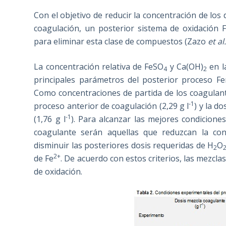
Con el objetivo de reducir la concentración de los
coagulación, un posterior sistema de oxidación
para eliminar esta clase de compuestos (Zazo
et al
La concentración relativa de FeSO
y Ca(OH)
en l
4
2
principales parámetros del posterior proceso Fe
Como concentraciones de partida de los coagulant
-1
proceso anterior de coagulación (2,29 g l
) y la d
-1
(1,76 g l
). Para alcanzar las mejores condicione
coagulante serán aquellas que reduzcan la con
disminuir las posteriores dosis requeridas de H
O
2
2+
de Fe
. De acuerdo con estos criterios, las mezcla
de oxidación.