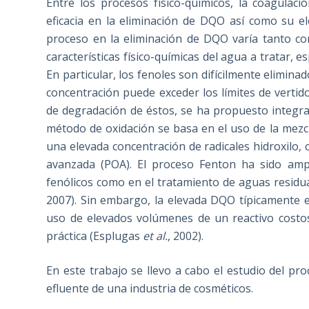
Entre los procesos físico-químicos, la coagulac
eficacia en la eliminación de DQO así como su ele
proceso en la eliminación de DQO varía tanto c
características físico-químicas del agua a tratar,
En particular, los fenoles son difícilmente elimina
concentración puede exceder los límites de vertido 
de degradación de éstos, se ha propuesto integra
método de oxidación se basa en el uso de la mezc
una elevada concentración de radicales hidroxilo, c
avanzada (POA). El proceso Fenton ha sido amp
fenólicos como en el tratamiento de aguas residua
2007). Sin embargo, la elevada DQO típicamente e
uso de elevados volúmenes de un reactivo costo
práctica (Esplugas
et al.
, 2002).
En este trabajo se llevo a cabo el estudio del p
efluente de una industria de cosméticos.