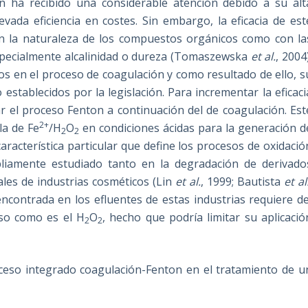
ión ha recibido una considerable atención debido a su alt
vada eficiencia en costes. Sin embargo, la eficacia de est
on la naturaleza de los compuestos orgánicos como con la
 especialmente alcalinidad o dureza (Tomaszewska
et al.
, 2004)
dos en el proceso de coagulación y como resultado de ello, s
establecidos por la legislación. Para incrementar la eficaci
r el proceso Fenton a continuación del de coagulación. Est
2+
la de Fe
/H
O
en condiciones ácidas para la generación d
2
2
aracterística particular que define los procesos de oxidació
liamente estudiado tanto en la degradación de derivado
les de industrias cosméticos (Lin
et al.
, 1999; Bautista
et al
ncontrada en los efluentes de estas industrias requiere de
so como es el H
O
, hecho que podría limitar su aplicació
2
2
roceso integrado coagulación-Fenton en el tratamiento de u