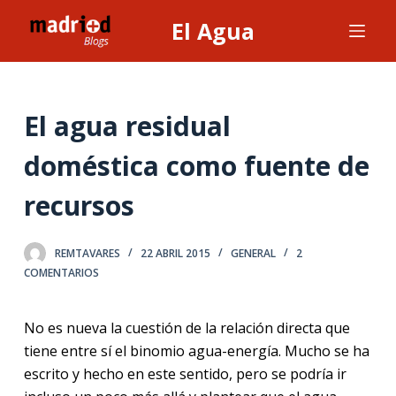
S
El Agua
a
l
t
a
El agua residual
r
doméstica como fuente de
a
l
recursos
c
o
n
REMTAVARES
22 ABRIL 2015
GENERAL
2
t
COMENTARIOS
e
n
No es nueva la cuestión de la relación directa que
i
tiene entre sí el binomio agua-energía. Mucho se ha
d
escrito y hecho en este sentido, pero se podría ir
o