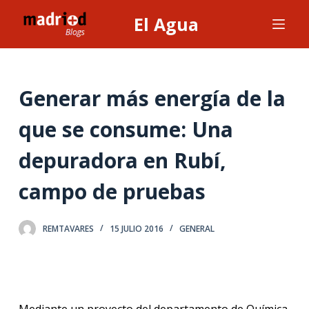
S
El Agua
a
l
t
a
Generar más energía de la
r
que se consume: Una
a
l
depuradora en Rubí,
c
o
campo de pruebas
n
t
REMTAVARES
15 JULIO 2016
GENERAL
e
n
i
d
o