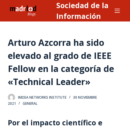
Sociedad de la
S
a
Información
l
t
a
Arturo Azcorra ha sido
r
a
elevado al grado de IEEE
l
Fellow en la categoría de
c
o
«Technical Leader»
n
t
e
IMDEA NETWORKS INSTITUTE
30 NOVIEMBRE
2021
GENERAL
n
i
d
Por el impacto científico e
o