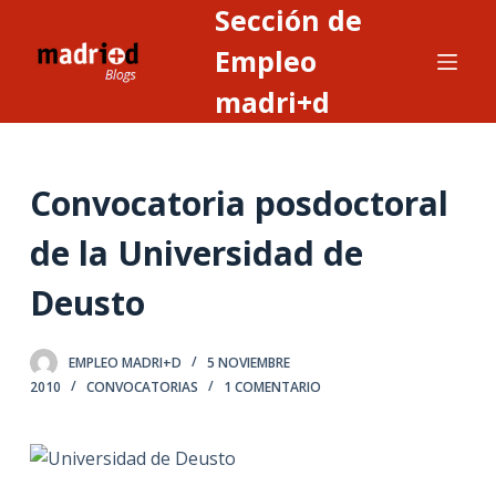
Sección de
S
a
Empleo
l
madri+d
t
a
r
Convocatoria posdoctoral
a
l
de la Universidad de
c
o
Deusto
n
t
EMPLEO MADRI+D
5 NOVIEMBRE
e
2010
CONVOCATORIAS
1 COMENTARIO
n
i
d
o