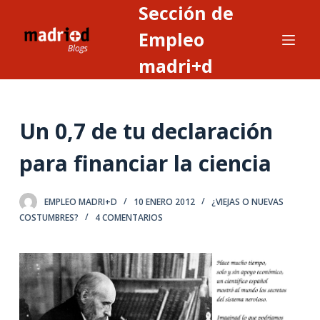
Sección de
S
a
Empleo
l
madri+d
t
a
r
Un 0,7 de tu declaración
a
l
para financiar la ciencia
c
o
n
EMPLEO MADRI+D
10 ENERO 2012
¿VIEJAS O NUEVAS
COSTUMBRES?
4 COMENTARIOS
t
e
n
i
d
o