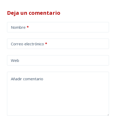
Deja un comentario
A
Nombre
*
l
t
Correo electrónico
*
e
r
n
Web
a
t
Añadir comentario
i
v
e
: