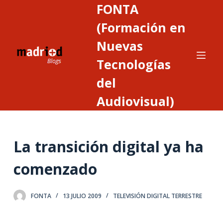
FONTA
S
a
(Formación en
l
Nuevas
t
Tecnologías
a
r
del
a
Audiovisual)
l
c
o
n
La transición digital ya ha
t
comenzado
e
n
i
FONTA
13 JULIO 2009
TELEVISIÓN DIGITAL TERRESTRE
d
o