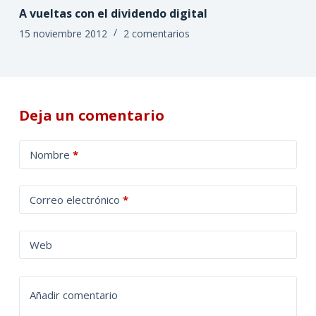
A vueltas con el dividendo digital
15 noviembre 2012
2 comentarios
Deja un comentario
A
Nombre
*
l
t
Correo electrónico
*
e
r
n
Web
a
t
Añadir comentario
i
v