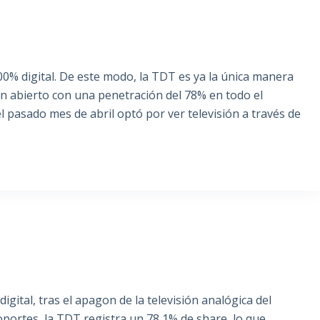
100% digital. De este modo, la TDT es ya la única manera
 en abierto con una penetración del 78% en todo el
el pasado mes de abril optó por ver televisión a través de
igital, tras el apagon de la televisión analógica del
oportes, la TDT registra un 78,1% de share, lo que