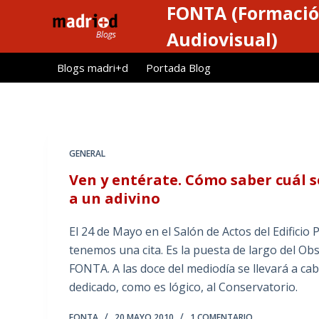
FONTA (Formació
S
a
Audiovisual)
l
Blogs madri+d
Portada Blog
t
a
r
a
l
GENERAL
c
Ven y entérate. Cómo saber cuál s
o
a un adivino
n
t
El 24 de Mayo en el Salón de Actos del Edificio 
e
tenemos una cita. Es la puesta de largo del Ob
n
FONTA. A las doce del mediodía se llevará a ca
i
dedicado, como es lógico, al Conservatorio.
d
o
FONTA
20 MAYO 2010
1 COMENTARIO