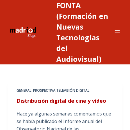
FONTA
S
a
(Formación en
l
Nuevas
t
Tecnologías
a
r
del
a
Audiovisual)
l
c
o
n
t
GENERAL
,
PROSPECTIVA TELEVISIÓN DIGITAL
e
Distribución digital de cine y vídeo
n
i
Hace ya algunas semanas comentamos que
d
se había publicado el Informe anual del
o
Observatorio Nacional de las